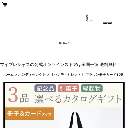
閉
メ
じ
ニュー
る
買い物かご
マイプレシャスの公式オンラインストアは全国一律 送料無料！
ホーム
>
ハンディセレクト
>
【ハンディセレクト】 ブラウン冊子カード309