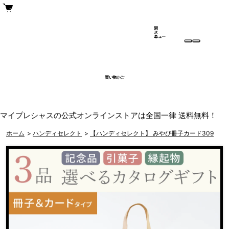
閉
メ
じ
ニュー
る
買い物かご
マイプレシャスの公式オンラインストアは全国一律 送料無料！
ホーム
>
ハンディセレクト
>
【ハンディセレクト】 みやび冊子カード309