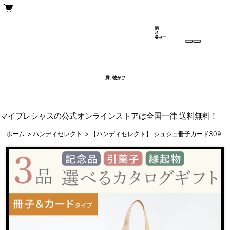
閉
メ
じ
ニュー
る
買い物かご
マイプレシャスの公式オンラインストアは全国一律 送料無料！
ホーム
>
ハンディセレクト
>
【ハンディセレクト】 シュシュ冊子カード309