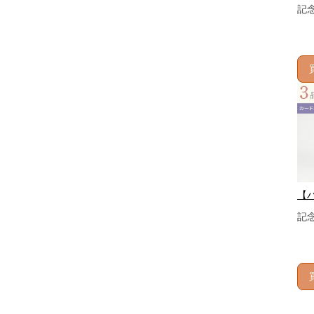
記
【
記