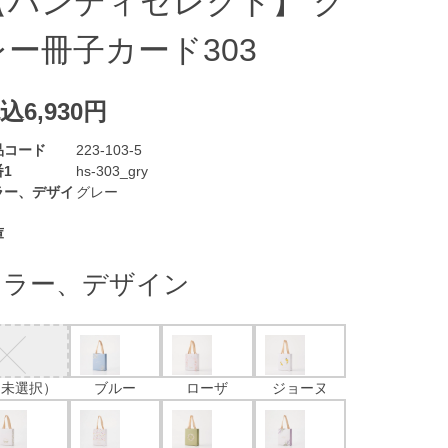
【ハンディセレクト】 グ
レー冊子カード303
込6,930円
品コード
223-103-5
1
hs-303_gry
ラー、デザイ
グレー
庫
カラー、デザイン
（未選択）
ブルー
ローザ
ジョーヌ