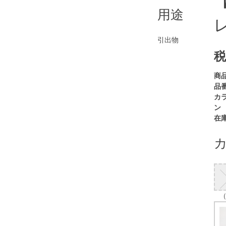
用途
引出物
税
商
品番
カ
ン
在