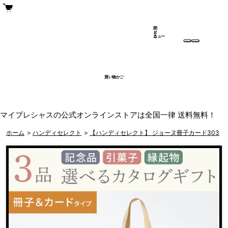
閉
メ
じ
ニュー
る
買い物かご
マイプレシャスの公式オンラインストアは全国一律 送料無料！
ホーム
>
ハンディセレクト
>
【ハンディセレクト】 ジョーヌ冊子カード303