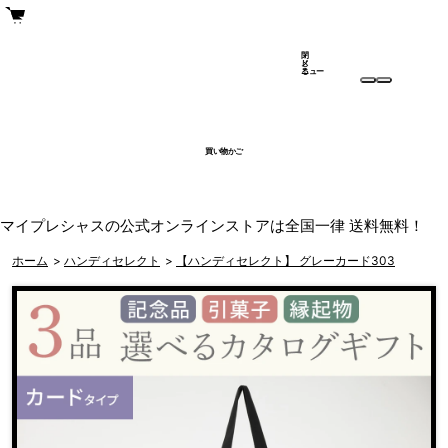
閉
メ
じ
ニュー
る
買い物かご
マイプレシャスの公式オンラインストアは全国一律 送料無料！
ホーム
>
ハンディセレクト
>
【ハンディセレクト】 グレーカード303