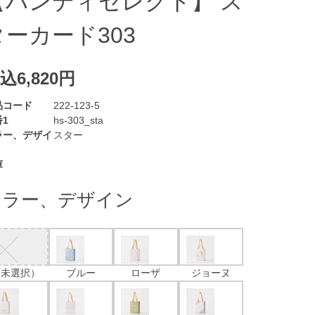
【ハンディセレクト】 ス
ターカード303
込6,820円
品コード
222-123-5
1
hs-303_sta
ラー、デザイ
スター
庫
カラー、デザイン
（未選択）
ブルー
ローザ
ジョーヌ