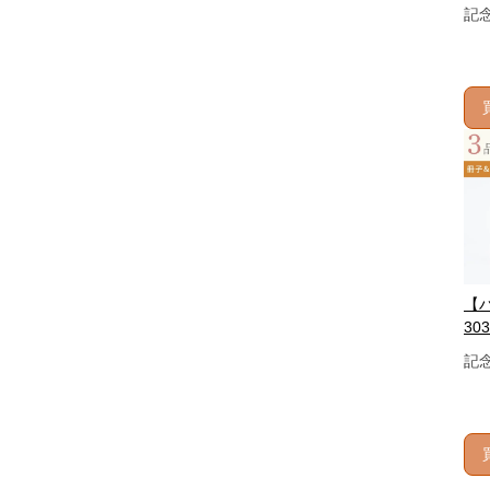
記
【
303
記