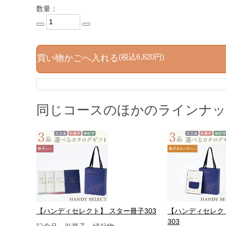
数量：
(税込6,820円)
買い物かごへ入れる
同じコースのほかのラインナ
【ハンディセレクト】 スター冊子303
【ハンディセレク
303