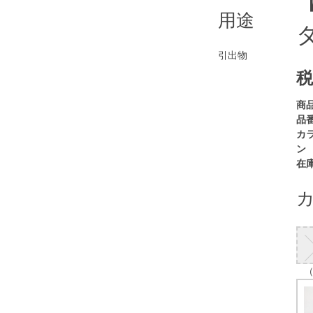
用途
引出物
税
商
品番
カ
ン
在