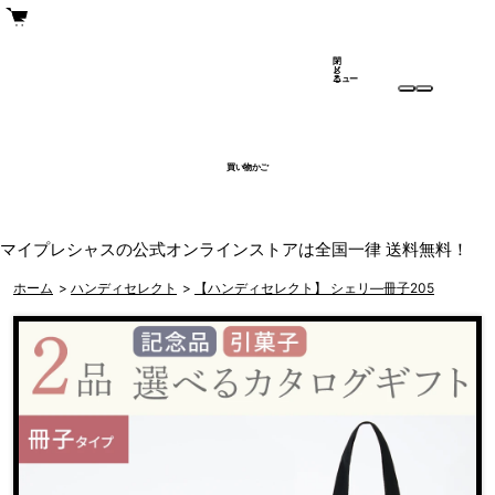
閉
メ
じ
ニュー
る
買い物かご
マイプレシャスの公式オンラインストアは全国一律 送料無料！
ホーム
>
ハンディセレクト
>
【ハンディセレクト】 シェリ―冊子205