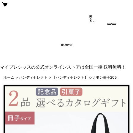
閉
メ
じ
ニュー
る
買い物かご
マイプレシャスの公式オンラインストアは全国一律 送料無料！
ホーム
>
ハンディセレクト
>
【ハンディセレクト】 シナモン冊子205