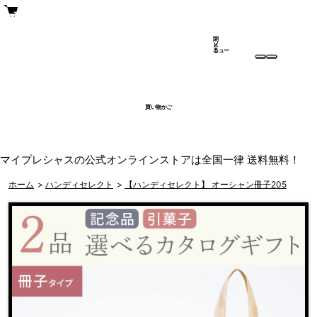
閉
メ
じ
ニュー
る
買い物かご
マイプレシャスの公式オンラインストアは全国一律 送料無料！
ホーム
>
ハンディセレクト
>
【ハンディセレクト】 オーシャン冊子205