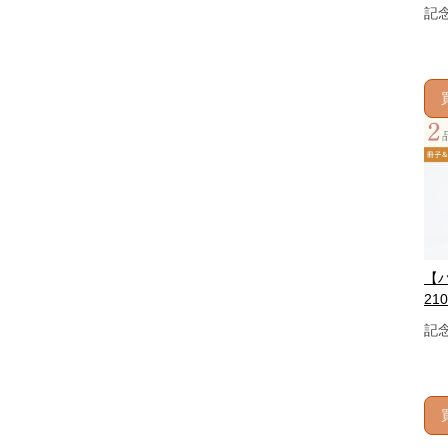
記
【
210
記