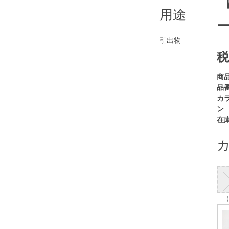
用途
引出物
税
商
品番
カ
ン
在