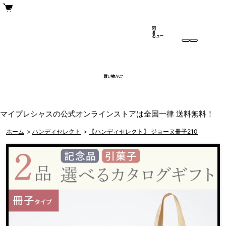
閉
メ
じ
ニュー
る
買い物かご
マイプレシャスの公式オンラインストアは全国一律 送料無料！
ホーム
>
ハンディセレクト
>
【ハンディセレクト】 ジョーヌ冊子210