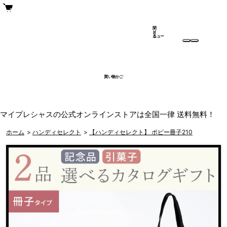
閉
メ
じ
ニュー
る
買い物かご
マイプレシャスの公式オンラインストアは全国一律 送料無料！
ホーム
>
ハンディセレクト
>
【ハンディセレクト】 ポピー冊子210