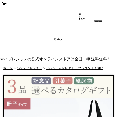
閉
メ
じ
ニュー
る
買い物かご
マイプレシャスの公式オンラインストアは全国一律 送料無料！
ホーム
>
ハンディセレクト
>
【ハンディセレクト】 ブラウン冊子307