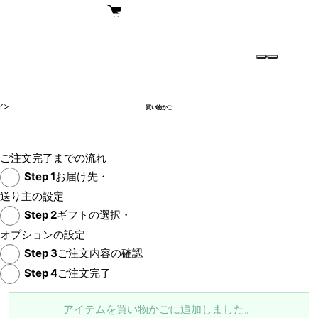
イン
買い物かご
ご注文完了までの流れ
Step
1
お届け先・
送り主の設定
Step
2
ギフトの選択・
オプションの設定
Step
3
ご注文内容の確認
Step
4
ご注文完了
アイテムを買い物かごに追加しました。