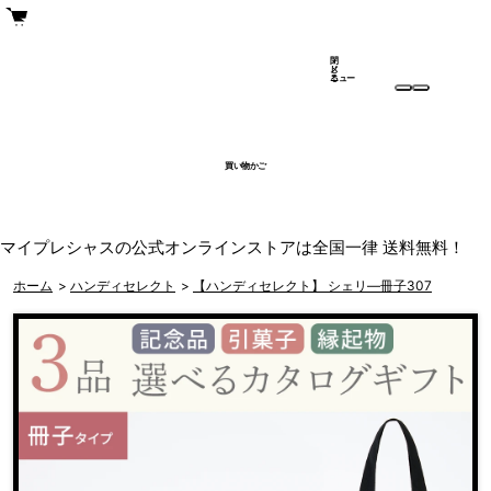
閉
メ
じ
ニュー
る
買い物かご
マイプレシャスの公式オンラインストアは全国一律 送料無料！
ホーム
>
ハンディセレクト
>
【ハンディセレクト】 シェリ―冊子307