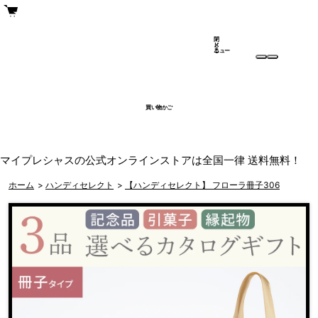
閉
メ
じ
ニュー
る
買い物かご
マイプレシャスの公式オンラインストアは全国一律 送料無料！
ホーム
>
ハンディセレクト
>
【ハンディセレクト】 フローラ冊子306