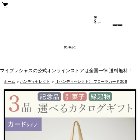
閉
メ
じ
ニュー
る
買い物かご
マイプレシャスの公式オンラインストアは全国一律 送料無料！
ホーム
>
ハンディセレクト
>
【ハンディセレクト】 フローラカード306