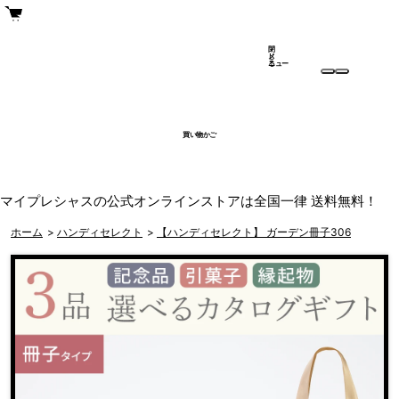
閉
メ
じ
ニュー
る
買い物かご
マイプレシャスの公式オンラインストアは全国一律 送料無料！
ホーム
>
ハンディセレクト
>
【ハンディセレクト】 ガーデン冊子306