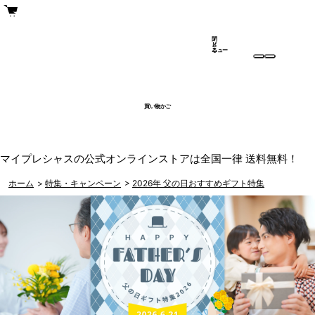
閉
メ
じ
ニュー
る
買い物かご
マイプレシャスの公式オンラインストアは全国一律 送料無料！
ホーム
>
特集・キャンペーン
>
2026年 父の日おすすめギフト特集