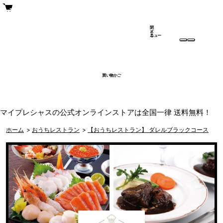
閉
メ
じ
ニュー
る
買い物かご
マイプレシャスの公式オンラインストアは全国一律 送料無料！
ホーム
>
おうちレストラン
>
【おうちレストラン】 ダレルブラックコース