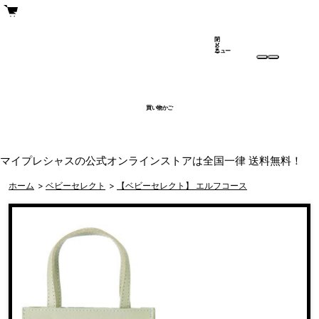
閉
メ
じ
ニュー
る
買い物かご
マイプレシャスの公式オンラインストアは全国一律 送料無料！
ホーム
>
ベビーセレクト
>
【ベビーセレクト】 エルフコース