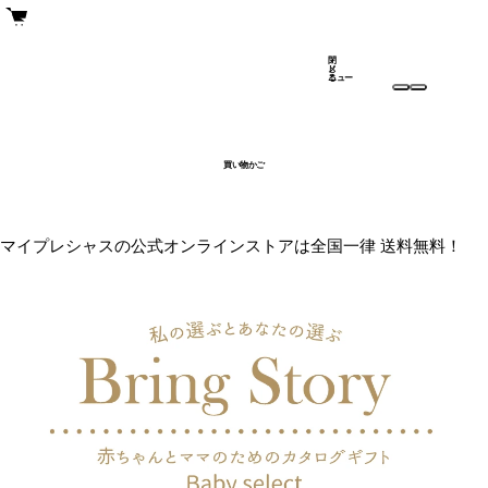
閉
メ
じ
ニュー
る
買い物かご
マイプレシャスの公式オンラインストアは全国一律 送料無料！