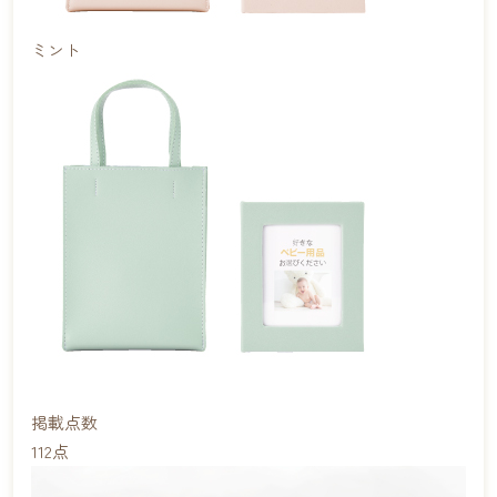
ミント
掲載点数
112
点