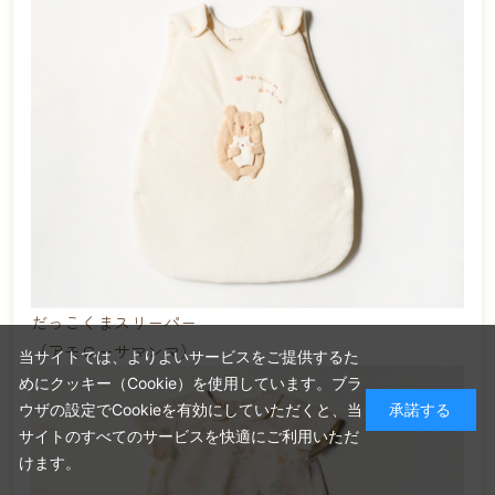
だっこくまスリーパー
（アモローサマンマ）
当サイトでは、よりよいサービスをご提供するた
めにクッキー（Cookie）を使用しています。ブラ
ウザの設定でCookieを有効にしていただくと、当
承諾する
サイトのすべてのサービスを快適にご利用いただ
けます。