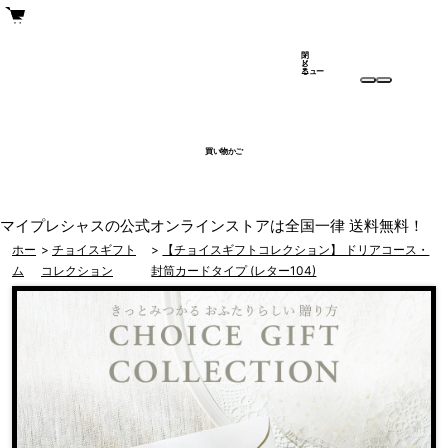
閉
メ
じ
ニュー
る
買い物かご
マイプレシャスの公式オンラインストアは全国一律 送料無料！
ホー
>
チョイスギフト
>
【チョイスギフトコレクション】 ドリアコース・
ム
コレクション
封筒カードタイプ (レター104)