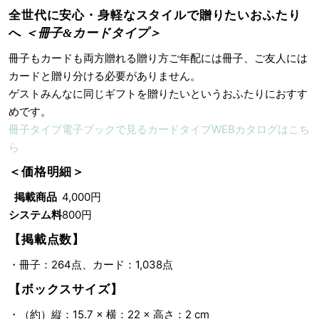
全世代に安心・身軽なスタイルで贈りたいおふたり
へ
＜冊子&カードタイプ＞
冊子もカードも両方贈れる贈り方ご年配には冊子、ご友人には
カードと贈り分ける必要がありません。
ゲストみんなに同じギフトを贈りたいというおふたりにおすす
めです。
冊子タイプ
電子ブックで見る
カードタイプ
WEBカタログはこち
ら
＜価格明細＞
掲載商品
4,000円
システム料
800円
【掲載点数】
・冊子：264点、カード：1,038点
【ボックスサイズ】
・（約）縦：15.7 × 横：22 × 高さ：2 cm