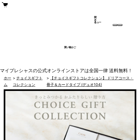
閉
メ
じ
ニュー
る
買い物かご
マイプレシャスの公式オンラインストアは全国一律 送料無料！
ホー
>
チョイスギフト
>
【チョイスギフトコレクション】 ドリアコース・
ム
コレクション
冊子＆カードタイプ (デュオ104)