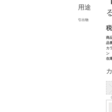
用途
引出物
税
商
品番
カ
ン
在