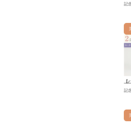
記
【
記