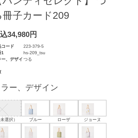
【ハンディセレクト】 つ
る冊子カード209
込34,980円
品コード
223-379-5
1
hs-209_tsu
ラー、デザイ
つる
庫
カラー、デザイン
（未選択）
ブルー
ローザ
ジョーヌ