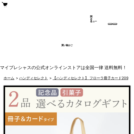
閉
メ
じ
ニュー
る
買い物かご
マイプレシャスの公式オンラインストアは全国一律 送料無料！
ホーム
>
ハンディセレクト
>
【ハンディセレクト】 フローラ冊子カード209