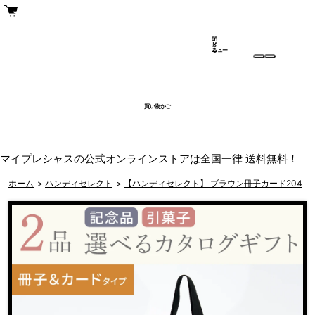
閉
メ
じ
ニュー
る
買い物かご
マイプレシャスの公式オンラインストアは全国一律 送料無料！
ホーム
>
ハンディセレクト
>
【ハンディセレクト】 ブラウン冊子カード204