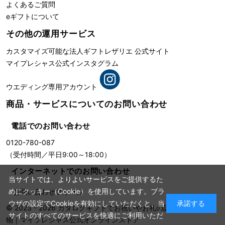
よくあるご質問
eギフトについて
その他の運用サービス
カスタマイズ可能な法人ギフト
レザリエ 公式サイト
マイプレシャス公式インスタグラム
ウエディング専用アカウント
商品・サービスについての
お問い合わせ
電話でのお問い合わせ
0120-780-087
（受付時間／平日9:00～18:00）
インターネットでのお問い合わせ
当サイトでは、よりよいサービスをご提供するた
めにクッキー（Cookie）を使用しています。ブラ
お問い合わせフォーム
ウザの設定でCookieを有効にしていただくと、当
承諾する
© 2023 - 2026
カタログギフトでお祝いやお礼の記念に残る贈り
サイトのすべてのサービスを快適にご利用いただ
物
｜
マイプレシャス公式オンラインストア