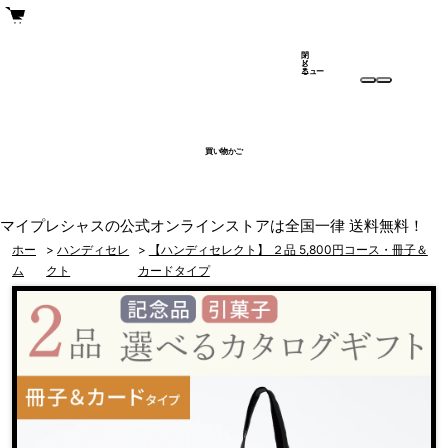
閉
メ
じ
ニュー
る
買い物かご
マイプレシャスの公式オンラインストアは全国一律 送料無料！
ホー
>
ハンディセレ
>
【ハンディセレクト】 ２品 5,800円コース・冊子＆
ム
クト
カードタイプ