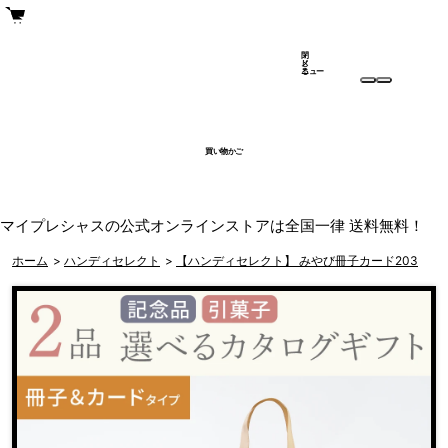
閉
メ
じ
ニュー
る
買い物かご
マイプレシャスの公式オンラインストアは全国一律 送料無料！
ホーム
>
ハンディセレクト
>
【ハンディセレクト】 みやび冊子カード203