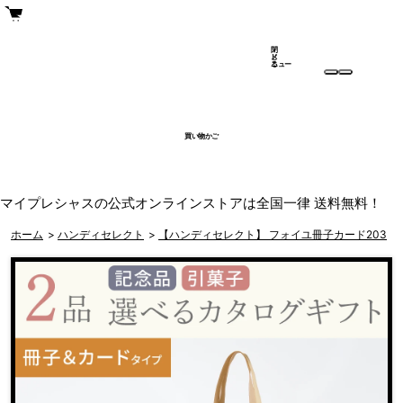
閉
メ
じ
ニュー
る
買い物かご
マイプレシャスの公式オンラインストアは全国一律 送料無料！
ホーム
>
ハンディセレクト
>
【ハンディセレクト】 フォイユ冊子カード203