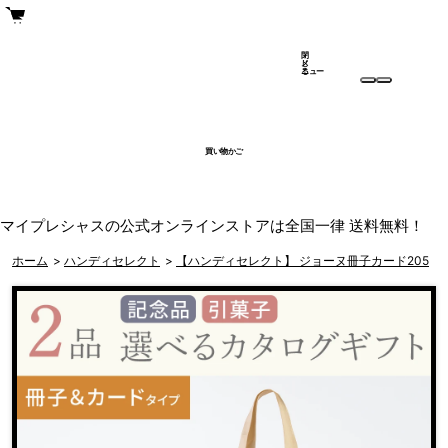
閉
メ
じ
ニュー
る
買い物かご
マイプレシャスの公式オンラインストアは全国一律 送料無料！
ホーム
>
ハンディセレクト
>
【ハンディセレクト】 ジョーヌ冊子カード205