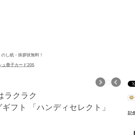
・のし紙・挨拶状無料！
ュ冊子カード205
はラクラク
ギフト 「ハンディセレクト」
記