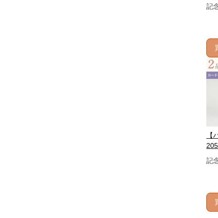
記
【
205
記