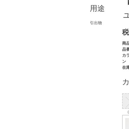
用途
引出物
税
商
品番
カ
ン
在