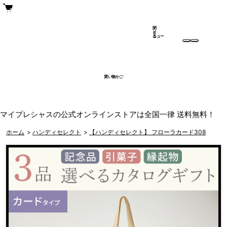
閉
メ
じ
ニュー
る
買い物かご
マイプレシャスの公式オンラインストアは全国一律 送料無料！
ホーム
>
ハンディセレクト
>
【ハンディセレクト】 フローラカード308