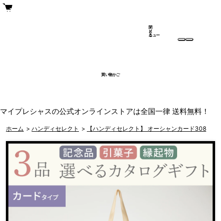
閉
メ
じ
ニュー
る
買い物かご
マイプレシャスの公式オンラインストアは全国一律 送料無料！
ホーム
>
ハンディセレクト
>
【ハンディセレクト】 オーシャンカード308