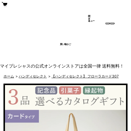
閉
メ
じ
ニュー
る
買い物かご
マイプレシャスの公式オンラインストアは全国一律 送料無料！
ホーム
>
ハンディセレクト
>
【ハンディセレクト】 フローラカード307