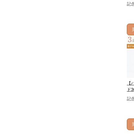
記
【
ド3
記