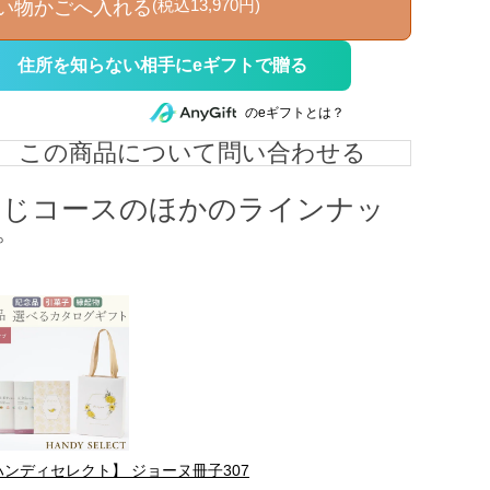
(税込13,970円)
い物かごへ入れる
住所を知らない相手にeギフトで贈る
のeギフトとは？
この商品について問い合わせる
同じコースのほかのラインナッ
プ
ハンディセレクト】 ジョーヌ冊子307