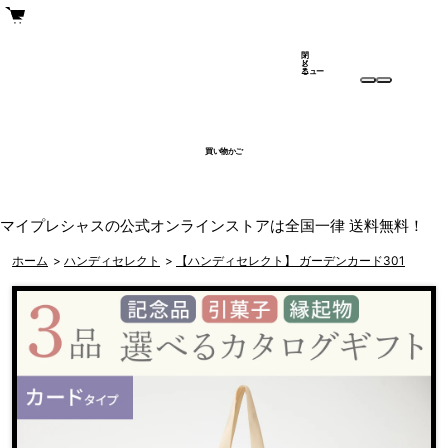
閉
メ
じ
ニュー
る
買い物かご
マイプレシャスの公式オンラインストアは全国一律 送料無料！
ホーム
>
ハンディセレクト
>
【ハンディセレクト】 ガーデンカード301