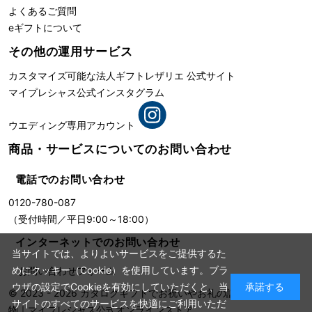
よくあるご質問
eギフトについて
その他の運用サービス
カスタマイズ可能な法人ギフト
レザリエ 公式サイト
マイプレシャス公式インスタグラム
ウエディング専用アカウント
商品・サービスについての
お問い合わせ
電話でのお問い合わせ
0120-780-087
（受付時間／平日9:00～18:00）
インターネットでのお問い合わせ
当サイトでは、よりよいサービスをご提供するた
めにクッキー（Cookie）を使用しています。ブラ
お問い合わせフォーム
ウザの設定でCookieを有効にしていただくと、当
承諾する
© 2023 - 2026
カタログギフトでお祝いやお礼の記念に残る贈り
サイトのすべてのサービスを快適にご利用いただ
物
｜
マイプレシャス公式オンラインストア