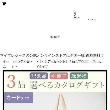
閉
メ
じ
ニュー
る
買い物かご
マイプレシャスの公式オンラインストアは全国一律 送料無料！
ホー
>
ハンディセレ
>
【ハンディセレクト】 ３品 5,200円コース・カー
ム
クト
ドタイプ