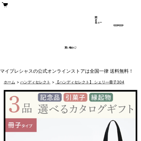
閉
メ
じ
ニュー
る
買い物かご
マイプレシャスの公式オンラインストアは全国一律 送料無料！
ホーム
>
ハンディセレクト
>
【ハンディセレクト】 シェリ―冊子304