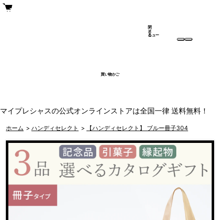
閉
メ
じ
ニュー
る
買い物かご
マイプレシャスの公式オンラインストアは全国一律 送料無料！
ホーム
>
ハンディセレクト
>
【ハンディセレクト】 ブルー冊子304