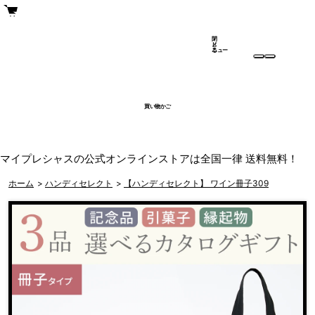
閉
メ
じ
ニュー
る
買い物かご
マイプレシャスの公式オンラインストアは全国一律 送料無料！
ホーム
>
ハンディセレクト
>
【ハンディセレクト】 ワイン冊子309