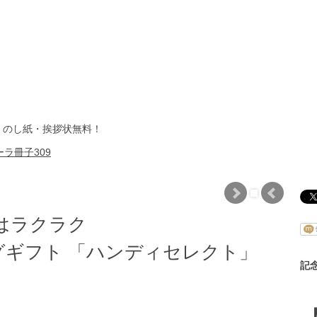
・のし紙・挨拶状無料！
ラ冊子309
はラクラク
ギフト 「ハンディセレクト」
記