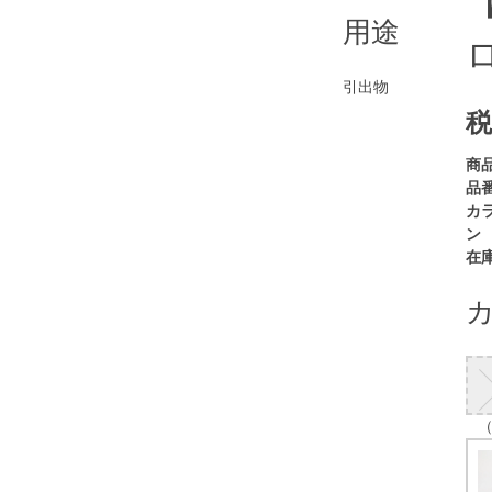
用途
引出物
税
商
品番
カ
ン
在