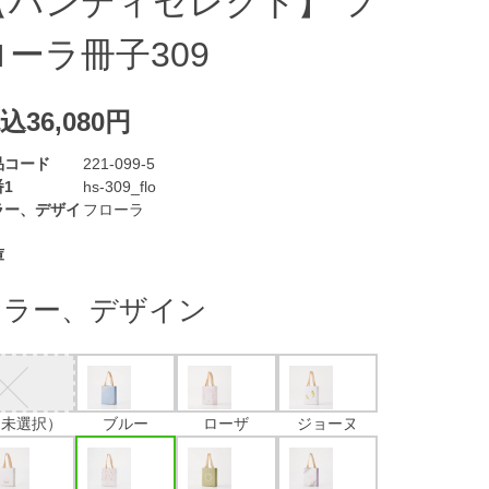
【ハンディセレクト】 フ
ローラ冊子309
込36,080円
品コード
221-099-5
1
hs-309_flo
ラー、デザイ
フローラ
庫
カラー、デザイン
（未選択）
ブルー
ローザ
ジョーヌ