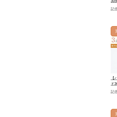
309
記
【
ド3
記