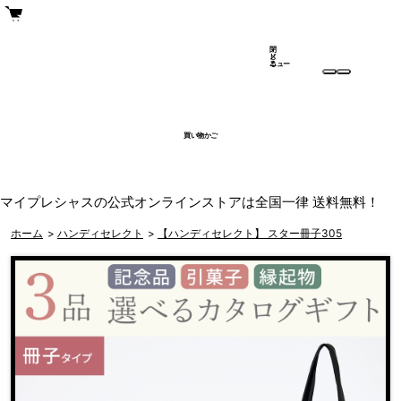
閉
メ
じ
ニュー
る
買い物かご
マイプレシャスの公式オンラインストアは全国一律 送料無料！
ホーム
>
ハンディセレクト
>
【ハンディセレクト】 スター冊子305