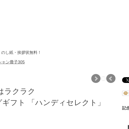
・のし紙・挨拶状無料！
ャン冊子305
はラクラク
ギフト 「ハンディセレクト」
記