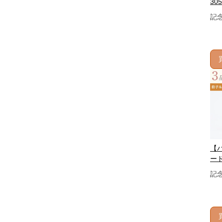
305
記
【
ード
記