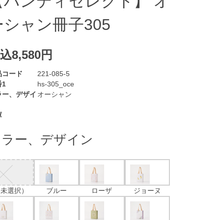
【ハンディセレクト】 オ
ーシャン冊子305
込8,580円
品コード
221-085-5
1
hs-305_oce
ラー、デザイ
オーシャン
庫
カラー、デザイン
（未選択）
ブルー
ローザ
ジョーヌ