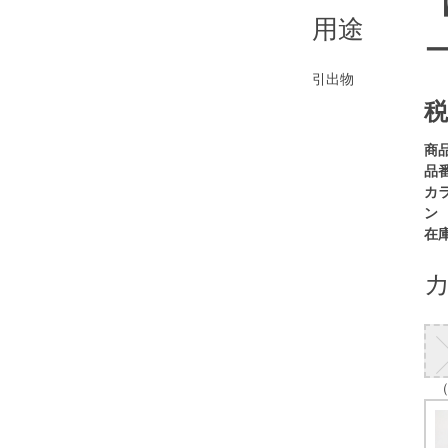
用途
引出物
税
商
品番
カ
ン
在