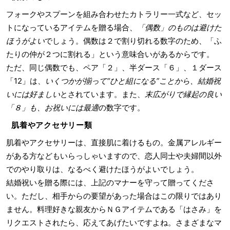
フォークやスプーンを組み合わせたカトラリー一式など、セッ
トになっているアイテムを贈る場合、
「偶数」のものは避けた
ほうがよい
でしょう。偶数は２で割り切れる数字のため、「ふ
たりの仲が２つに割れる」という意味合いがあるからです。
ただ、同じ偶数でも、ペア「２」、半ダース「６」、１ダース
「12」は、
いくつかが揃って“ひと組になる”ことから、結婚祝
いには好ましい
とされています。また、
末広がりで縁起の良い
「８」も、お祝いには最適
の数字です。
肌着やアクセサリー類
肌着やアクセサリーは、直接肌に着けるもの。金属アレルギー
がある方などもいらっしゃいますので、恋人同士や夫婦間以外
でのやり取りは、なるべく避けたほうがよいでしょう。
結婚祝いを贈る際には、上記のマナーを守って贈ってくださ
い。ただし、相手からの要望があった場合はこの限りではあり
ません。料理好きな親友からＮＧアイテムである「はさみ」を
リクエストされたら、応えてあげたいですよね。さまざまなマ