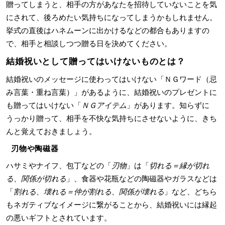
贈ってしまうと、相手の方があなたを招待していないことを気
にされて、後ろめたい気持ちになってしまうかもしれません。
挙式の直後はハネムーンに出かけるなどの都合もありますの
で、相手と相談しつつ贈る日を決めてください。
結婚祝いとして贈ってはいけないものとは？
結婚祝いのメッセージに使わってはいけない「ＮＧワード（忌
み言葉・重ね言葉）」があるように、結婚祝いのプレゼントに
も贈ってはいけない「
ＮＧアイテム
」があります。知らずに
うっかり贈って、相手を不快な気持ちにさせないように、きち
んと覚えておきましょう。
刃物や陶磁器
ハサミやナイフ、包丁などの「
刃物
」は「
切れる＝縁が切れ
る、関係が切れる
」、食器や花瓶などの陶磁器やガラスなどは
「
割れる、壊れる＝仲が割れる、関係が壊れる
」など、どちら
もネガティブなイメージに繋がることから、結婚祝いには縁起
の悪いギフトとされています。