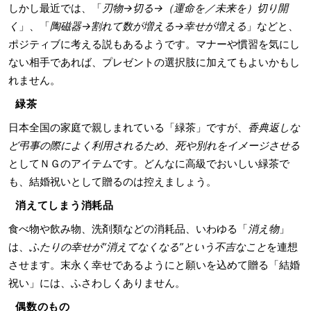
しかし最近では、「
刃物→切る→（運命を／未来を）切り開
く
」、「
陶磁器→割れて数が増える→幸せが増える
」などと、
ポジティブに考える説もあるようです。マナーや慣習を気にし
ない相手であれば、プレゼントの選択肢に加えてもよいかもし
れません。
緑茶
日本全国の家庭で親しまれている「緑茶」ですが、
香典返しな
ど弔事の際によく利用されるため、死や別れをイメージさせる
としてＮＧのアイテムです。どんなに高級でおいしい緑茶で
も、結婚祝いとして贈るのは控えましょう。
消えてしまう消耗品
食べ物や飲み物、洗剤類などの消耗品、いわゆる「
消え物
」
は、
ふたりの幸せが“消えてなくなる”という不吉なこと
を連想
させます。末永く幸せであるようにと願いを込めて贈る「結婚
祝い」には、ふさわしくありません。
偶数のもの