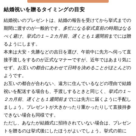
結婚祝いを贈るタイミングの目安
結婚祝いのプレゼントは、結婚の報告を受けてから挙式までの
期間に渡すのが一般的です。
多忙になる挙式直前の時期はなる
べく避け、挙式の１～２カ月前、遅くとも１週間前
までには贈
るようにします。
本来は大安・先勝などの吉日を選び、午前中に先方へ伺って直
接手渡しをするのが正式なマナーですが、近年ではあまり気に
せず、
お互いの都合にあわせて日時を決めることがほとんど
の
ようです。
お互いの都合が合わない、遠方に住んでいるなどの理由で結婚
祝いを配送する場合も、手渡しするときと同じく、
挙式の１～
２カ月前、遅くとも１週間前まで
には先方に届くように手配し
ましょう。プレゼントが大きかったり重かったりして直接持参
できない場合も同様です。
ただし、あなたが結婚式に招待されていない場合は、プレゼン
トを贈るのは挙式後にしたほうがよいでしょう。挙式の前に