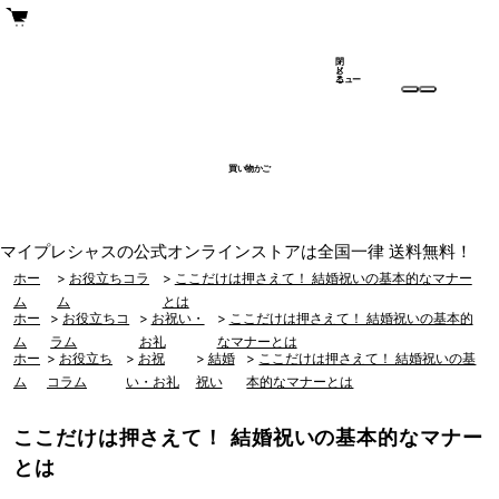
閉
メ
じ
ニュー
る
買い物かご
マイプレシャスの公式オンラインストアは全国一律 送料無料！
ホー
>
お役立ちコラ
>
ここだけは押さえて！ 結婚祝いの基本的なマナー
ム
ム
とは
ホー
>
お役立ちコ
>
お祝い・
>
ここだけは押さえて！ 結婚祝いの基本的
ム
ラム
お礼
なマナーとは
ホー
>
お役立ち
>
お祝
>
結婚
>
ここだけは押さえて！ 結婚祝いの基
ム
コラム
い・お礼
祝い
本的なマナーとは
ここだけは押さえて！ 結婚祝いの基本的なマナー
とは