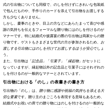
式の引出物についても同様で、のしを付けずにきれいな包装紙
で包んだものや、手作りのカードを添えて引出物をお渡しする
方も少なくありません。
しかし、慶事のときや、目上の方などにあらたまって喜びや感
謝の気持ちを伝えるフォーマルな贈り物にはのしを付けるのが
マナーです。特に結婚式や披露宴の際の引出物は両家からの贈
り物です。ゲストもさまざまな世代の方が参加されるため、
お
渡しする引出物にはのしを付けてお渡しするほうが安心
でしょ
う。
また、引出物は「
記念品
」「
引菓子
」「
縁起物
」がセットに
なっていますが、縁起物以外の記念品と引菓子にはそれぞれの
しを付けるのが一般的なマナーとされています。
引出物における「のし」の表書きの書き方
引出物の「のし」は、
贈り物に感謝や祝福の気持ちを添える大
切な要素
です。贈り主のまごころを表現する意味もあるため、
結婚式やお祝いの席での贈り物にはのしを付けるのが一般的な