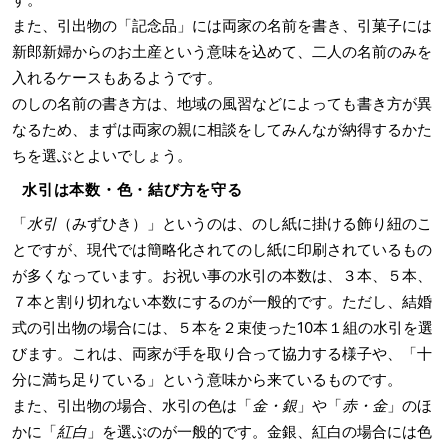
また、引出物の「記念品」には両家の名前を書き、引菓子には
新郎新婦からのお土産という意味を込めて、二人の名前のみを
入れるケースもあるようです。
のしの名前の書き方は、地域の風習などによっても書き方が異
なるため、まずは両家の親に相談をしてみんなが納得するかた
ちを選ぶとよいでしょう。
水引は本数・色・結び方を守る
「
水引
（みずひき）」というのは、のし紙に掛ける飾り紐のこ
とですが、現代では簡略化されてのし紙に印刷されているもの
が多くなっています。お祝い事の水引の本数は、３本、５本、
７本と割り切れない本数にするのが一般的です。ただし、結婚
式の引出物の場合には、５本を２束使った10本１組の水引を選
びます。これは、両家が手を取り合って協力する様子や、「十
分に満ち足りている」という意味から来ているものです。
また、引出物の場合、水引の色は「
金・銀
」や「
赤・金
」のほ
かに「
紅白
」を選ぶのが一般的です。金銀、紅白の場合には色