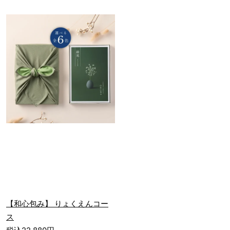
【和心包み】 りょくえんコー
ス