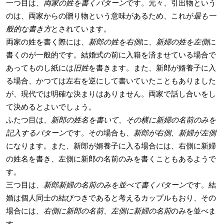
一つ目は、
両家の姓を書くパターン
です。元々、引出物という
のは、両家からの贈り物という意味があるため、これが
最も一
般的な書き方
とされています。
両家の姓を書く際には、
新郎の姓を右側
に、
新婦の姓を左側
に
書くのが一般的です。結婚式の前に入籍を済ませている場合で
あってものし紙には
旧姓
を書きます。また、新郎が婿養子に入
る場合、かつては左右を逆にして書いていたこともありました
が、現代では明確な決まりはありません。両家で話し合いをし
て決めるとよいでしょう。
ふたつ目は、
新郎の姓名を書いて、その横に新婦の名前のみを
記入するパターン
です。その場合も、
新郎が右側、新婦が左側
になります。また、新郎が婿養子に入る場合には、右側に新婦
の姓名を書き、左側に新郎の名前のみを書くこともあるようで
す。
三つ目は、
新郎新婦の名前のみを並べて書くパターン
です。結
婚は個人同士の結びつきであると考えるカップルもおり、その
場合には、
右側に新郎の名前、左側に新婦の名前
のみを並べま
す。