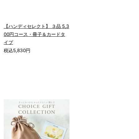
【ハンディセレクト】 ３品 5,3
00円コース・冊子＆カードタ
イプ
税込5,830円