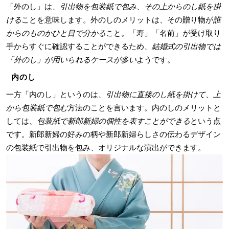
「外のし」は、
引出物を包装紙で包み、その上からのし紙を掛
ける
ことを意味します。外のしのメリットは、その贈り物が
誰
からのものかひと目で分かる
こと。「寿」「名前」が受け取り
手からすぐに確認することができるため、
結婚式の引出物では
「外のし」が用いられるケースが多い
ようです。
内のし
一方「内のし」というのは、
引出物に直接のし紙を掛けて、上
から包装紙で包む
方法のことを言います。内のしのメリットと
しては、
包装紙で新郎新婦の個性を表すことができる
という点
です。新郎新婦の好みの柄や新郎新婦らしさの伝わるデザイン
の包装紙で引出物を包み、オリジナルな演出ができます。