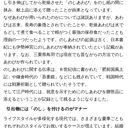
し引き伸ばしてから乾燥させた「
のしあわび
」をのし紙の間に
挟み、献上品に添えて贈ったことが由来となっています。
なぜあわびが用いられたのかについては諸説ありますが、あわ
びは古来、長寿の象徴とされていたことや、乾燥あわびは水で
もどして煮て食べることで精がつく最強の保存食だったことも
理由の一つだったようです。のしあわびの起源は古く、日本書
紀にも伊勢神宮にのしあわびが奉納されていたという記載があ
ります。なお、三重県鳥羽では現在でも昔ながらの方法でのし
あわびが作られています。
のしあわびに関する伝承は、８世紀頃に書かれた「肥前国風土
記」や鎌倉時代の「吾妻鏡」などにも残されていて、戦国時代
には戦勝祈願として贈られていたそうです。
そして江戸時代には、祝意を示すためにのしあわびを贈答品に
添えるということが記録として残るようになりました。
引出物には「のし」を付けるのがマナー
ライフスタイルが多様化する現代では、さまざまな慶事ごとも
それぞれのスタイルでお祝いするケースが増えています。結婚