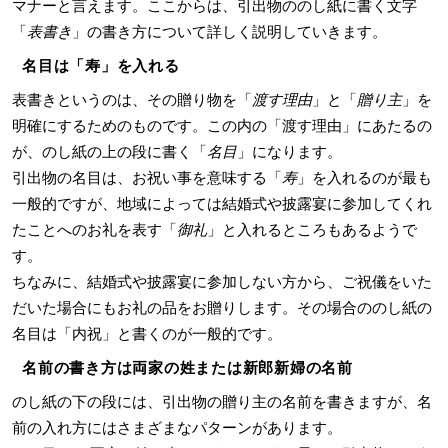
マナーと言えます。ここからは、引出物ののし紙に書く文字
「
表書き
」の書き方について詳しく説明していきます。
名目は「寿」を入れる
表書きというのは、その贈り物を「
渡す理由
」と「
贈り主
」を
明確にするためのものです。この内の「渡す理由」にあたるの
が、のし紙の上の段に書く「
名目
」になります。
引出物の名目は、お祝い事を意味する「
寿
」を入れるのが最も
一般的ですが、地域によっては結婚式や披露宴に参加してくれ
たことへのお礼を表す「
御礼
」と入れるところもあるようで
す。
ちなみに、結婚式や披露宴に参加しない方から、ご祝儀をいた
だいた場合にもお礼の品をお贈りします。その場合ののし紙の
名目は「内祝」と書くのが一般的です。
名前の書き方は両家の姓または新郎新婦の名前
のし紙の下の段には、引出物の贈り主の名前を書きますが、名
前の入れ方にはさまざまなパターンがあります。