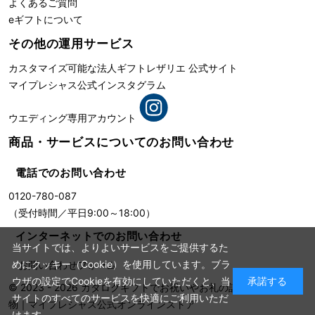
よくあるご質問
eギフトについて
その他の運用サービス
カスタマイズ可能な法人ギフト
レザリエ 公式サイト
マイプレシャス公式インスタグラム
ウエディング専用アカウント
商品・サービスについての
お問い合わせ
電話でのお問い合わせ
0120-780-087
（受付時間／平日9:00～18:00）
インターネットでのお問い合わせ
当サイトでは、よりよいサービスをご提供するた
めにクッキー（Cookie）を使用しています。ブラ
お問い合わせフォーム
ウザの設定でCookieを有効にしていただくと、当
承諾する
© 2023 - 2026
カタログギフトでお祝いやお礼の記念に残る贈り
サイトのすべてのサービスを快適にご利用いただ
物
｜
マイプレシャス公式オンラインストア
けます。