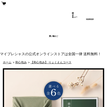
閉
メ
じ
ニュー
る
買い物かご
マイプレシャスの公式オンラインストアは全国一律 送料無料！
ホーム
>
和心包み
>
【和心包み】 りょくえんコース