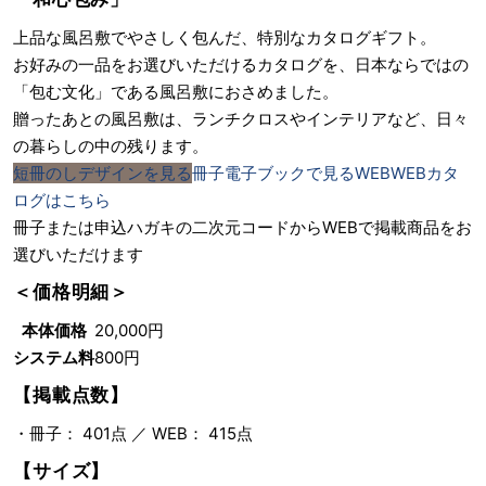
上品な風呂敷でやさしく包んだ、特別なカタログギフト。
お好みの一品をお選びいただけるカタログを、日本ならではの
「包む文化」である風呂敷におさめました。
贈ったあとの風呂敷は、ランチクロスやインテリアなど、日々
の暮らしの中の残ります。
短冊のし
デザインを見る
冊子
電子ブックで見る
WEB
WEBカタ
ログはこちら
冊子または申込ハガキの二次元コードからWEBで掲載商品をお
選びいただけます
＜価格明細＞
本体価格
20,000円
システム料
800円
【掲載点数】
・冊子： 401点 ／ WEB： 415点
【サイズ】