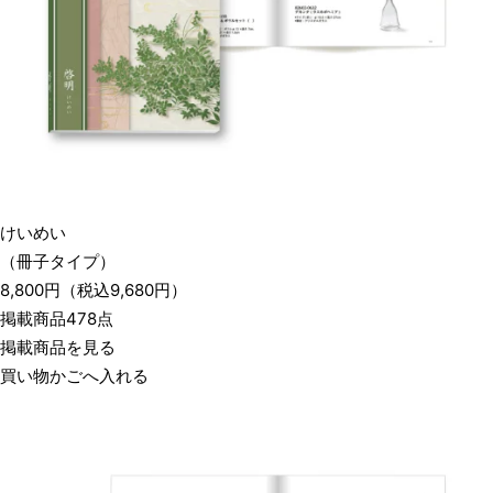
けいめい
（冊子タイプ）
8,800
円
（税込
9,680
円）
掲載商品478点
掲載商品を見る
買い物かごへ入れる