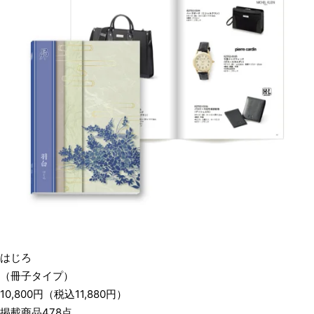
はじろ
（冊子タイプ）
10,800
円
（税込
11,880
円）
掲載商品478点