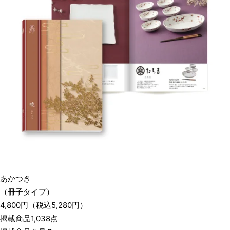
あかつき
（冊子タイプ）
4,800
円
（税込
5,280
円）
掲載商品1,038点