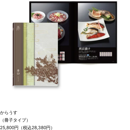
からうす
（冊子タイプ）
25,800
円
（税込
28,380
円）