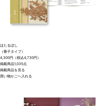
ほたるぼし
（冊子タイプ）
4,300
円
（税込
4,730
円）
掲載商品1,035点
掲載商品を見る
買い物かごへ入れる