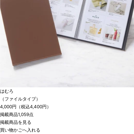
はむろ
（ファイルタイプ）
4,000
円
（税込
4,400
円）
掲載商品1,059点
掲載商品を見る
買い物かごへ入れる