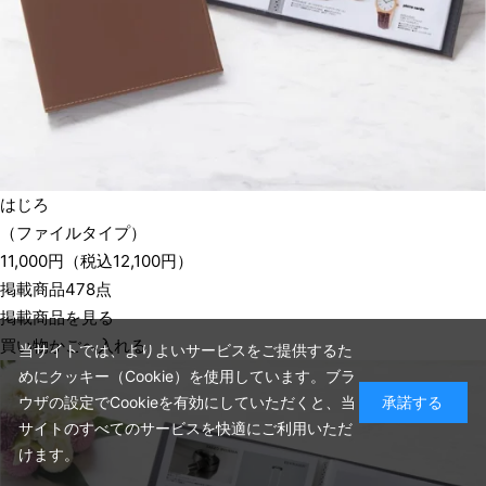
はじろ
（ファイルタイプ）
11,000
円
（税込
12,100
円）
掲載商品478点
掲載商品を見る
買い物かごへ入れる
当サイトでは、よりよいサービスをご提供するた
めにクッキー（Cookie）を使用しています。ブラ
ウザの設定でCookieを有効にしていただくと、当
承諾する
サイトのすべてのサービスを快適にご利用いただ
けます。