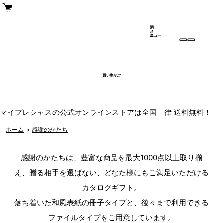
閉
メ
じ
ニュー
る
買い物かご
マイプレシャスの公式オンラインストアは全国一律 送料無料！
ホーム
>
感謝のかたち
感謝のかたちは、豊富な商品を最大1000点以上取り揃
え、贈る相手を選ばない、
どなた様にもご満足いただける
カタログギフト。
落ち着いた和風表紙の冊子タイプと、後々まで利用できる
ファイルタイプをご用意しています。