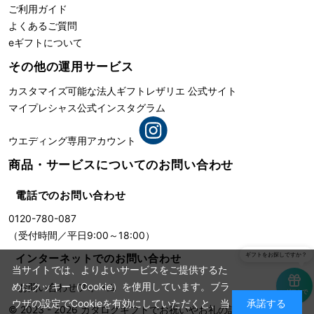
ご利用ガイド
よくあるご質問
eギフトについて
その他の運用サービス
カスタマイズ可能な法人ギフト
レザリエ 公式サイト
マイプレシャス公式インスタグラム
ウエディング専用アカウント
商品・サービスについての
お問い合わせ
電話でのお問い合わせ
0120-780-087
（受付時間／平日9:00～18:00）
ギフトをお探しですか？
インターネットでのお問い合わせ
当サイトでは、よりよいサービスをご提供するた
めにクッキー（Cookie）を使用しています。ブラ
お問い合わせフォーム
eギフトで
贈る
ウザの設定でCookieを有効にしていただくと、当
承諾する
© 2023 - 2026
カタログギフトでお祝いやお礼の記念に残る贈り