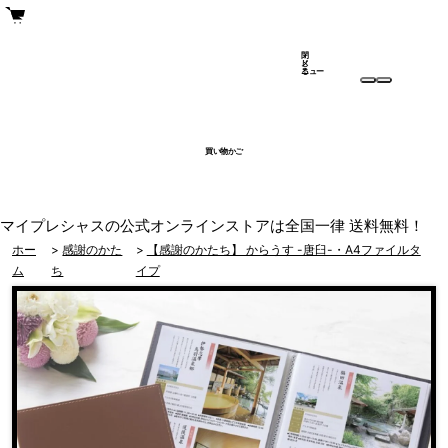
閉
メ
じ
ニュー
る
買い物かご
マイプレシャスの公式オンラインストアは全国一律 送料無料！
ホー
>
感謝のかた
>
【感謝のかたち】 からうす -唐臼-・A4ファイルタ
ム
ち
イプ